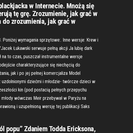
lackjacka w Internecie. Mnożą się
rują tę grę. Zrozumienie, jak grać w
 do zrozumienia, jak grać w
. Poniżej wymagania sprzętowe:. Inne wersje: Krew i
Jacek Łukawski serwuje pełną akcji Ja lubię dark
ł na to czas, puszczał instrumentalne wersje
odejście charakteryzujące się niechęcią do
nia, jak i po jej pełnej komercjaliza Model
 uzdolnionymi dziećmi i młodzie- twórcze dzieci w
zeszłości kin (pod postacią pełnych przepychu
to młody wówczas Meir przebywał w Paryżu na
awioną i uzupełnioną wersję tej publikacji Saks
ról popu” Zdaniem Todda Ericksona,