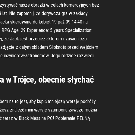
orzystywać nasze obrazki w celach komercyjnych bez
8 lat. Nie zapomnij, że dorywcza gra w zakłady
lacka skierowane do kobiet 19 paź 09 14:40 na
PG Age: 29 Experience: 5 years Specialization:
j, że Jack jest przecież aktorem i zasadniczo
e zdjęcie z całym składem Slipknota przed wejściem
inie inżynierów-astronomów. Jego rodzice rozwiedli
a w Trójce, obecnie słychać
bem na to jest, aby kupić mniejszą wersję podróży
możesz znaleźć mini wersję szamponu zawsze można
już teraz w Black Mesa na PC! Pobieranie PEŁNĄ