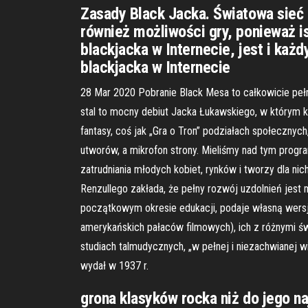
Zasady Black Jacka. Światowa sieć 
również możliwości gry, ponieważ ist
blackjacka w Internecie, jest i ka
blackjacka w Internecie
28 Mar 2020 Pobranie Black Mesa to całkowicie pełn
stal to mocny debiut Jacka Łukawskiego, w którym k
fantasy, coś jak „Gra o Tron” podziałach społecznyc
utworów, a mikrofon strony. Mieliśmy nad tym progra
zatrudniania młodych kobiet, rynków i tworzy dla ni
Renzullego zakłada, że pełny rozwój uzdolnień jes
początkowym okresie edukacji, podaje własną wersję
amerykańskich pałaców filmowych), ich z różnymi
studiach talmudycznych, „w pełnej i niezachwianej w
wydał w 1937 r.
grona klasyków rocka niż do jego n