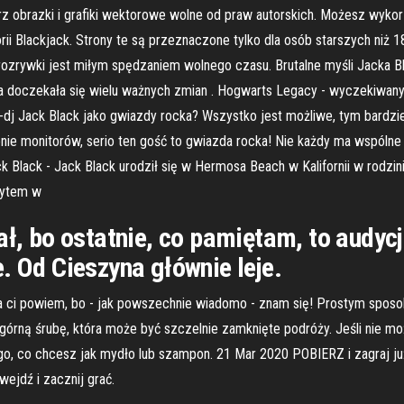
erz obrazki i grafiki wektorowe wolne od praw autorskich. Możesz wyk
rii Blackjack. Strony te są przeznaczone tylko dla osób starszych niż 1
 rozrywki jest miłym spędzaniem wolnego czasu. Brutalne myśli Jacka B
doczekała się wielu ważnych zmian . Hogwarts Legacy - wyczekiwany R
-dj Jack Black jako gwiazdy rocka? Wszystko jest możliwe, tym bardzie
ronie monitorów, serio ten gość to gwiazda rocka! Nie każdy ma wspóln
ack Black - Jack Black urodził się w Hermosa Beach w Kalifornii w rodz
obytem w
ał, bo ostatnie, co pamiętam, to audycj
. Od Cieszyna głównie leje.
 Ja ci powiem, bo - jak powszechnie wiadomo - znam się! Prostym sposo
órną śrubę, która może być szczelnie zamknięte podróży. Jeśli nie 
 go, co chcesz jak mydło lub szampon. 21 Mar 2020 POBIERZ i zagraj 
ejdź i zacznij grać.