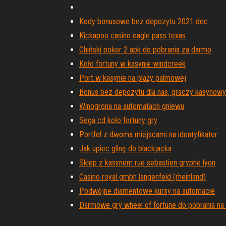
Kody bonusowe bez depozytu 2021 dec
Kickapoo casino eagle pass texas
Chiński poker 2 apk do pobrania za darmo
Koło fortuny w kasynie windcreek
Port w kasynie na plaży palmowej
Bonus bez depozytu dla nas, graczy kasynow
Winogrona na automatach gniewu
Sega cd koło fortuny gry
Portfel z dwoma miejscami na identyfikator
Jak upiec glinę do blackjacka
Sklep z kasynem rue sebastien gryphe lyon
Casino royal gmbh langenfeld (rheinland)
Podwójne diamentowe kursy na automacie
Darmowe gry wheel of fortune do pobrania na
Darmowe automaty do gry online za punkty loj