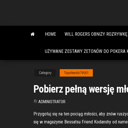
Skip
to
the
content
HOME
WILL ROGERS OBNIŻY ROZRYWKĘ
UŻYWANE ZESTAWY ŻETONÓW DO POKERA 
Category
Topolewski79001
Pobierz pełną wersję mł
By
ADMINISTRATOR
Przygotuj się na ten pociąg miłości, aby znów rusz
się w magazynie Bessatsu Friend Kodanshy od numer