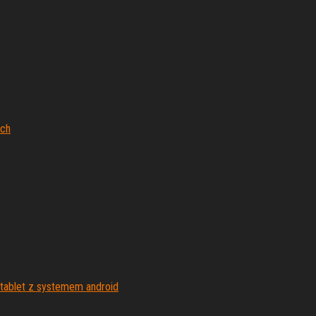
ych
 tablet z systemem android
alnościowe las vegas