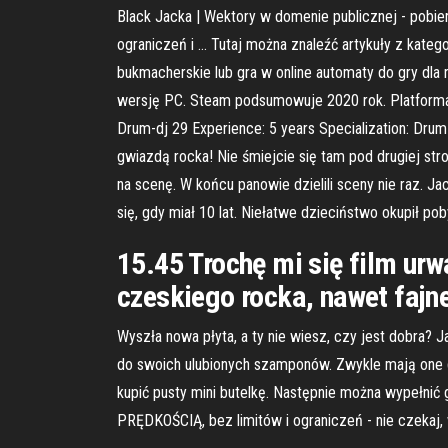
Black Jacka | Wektory w domenie publicznej - pobi
ograniczeń i … Tutaj można znaleźć artykuły z katego
bukmacherskie lub gra w online automaty do gry dla
wersję PC. Steam podsumowuje 2020 rok. Platforma 
Drum-dj 29 Experience: 5 years Specialization: Drum
gwiazdą rocka! Nie śmiejcie się tam pod drugiej st
na scenę. W końcu panowie dzielili sceny nie raz. J
się, gdy miał 10 lat. Niełatwe dzieciństwo okupił p
15.45 Trochę mi się film urw
czeskiego rocka, nawet fajne
Wyszła nowa płyta, a ty nie wiesz, czy jest dobra?
do swoich ulubionych szamponów. Zwykle mają one g
kupić pusty mini butelkę. Następnie można wypełnić
PRĘDKOŚCIĄ, bez limitów i ograniczeń - nie czekaj, w