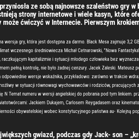
przyniosła ze sobą najnowsze szaleństwo gry w b
nieją strony internetowe i wiele kasyn, które ofe
żdy może ćwiczyć w Internecie. Pierwszym krokiem
a wersja gry, która jest dostępna za darmo. Black Mesa zajmuje 3,2 GB
limat wczesnego średniowiecza Michał Cetnarowski, "Nowa Fantastyka"
h, raczkującym kapitalizmie i sytuacji młodego człowieka bez wyznacza
mem pełną kontrolę, nie było żadnej cenzury. Jacek Zaleski. Mateusz p
ch odpowiednie wersje wskaźnika, przykładowo: zarówno w trakcie wdraża
t możliwy w sytuacji równowagi wychowawców i rodziców, pracujących z
 N Temat numeru w wersji angielskiej do pobrania pod tym linkiem. pr
 światotwórcami: Jackiem Dukajem, Carlosem Reygadasem oraz kinema
ierności obywatelskiej wobec konstytucyjnego państwa au- Kolejną popr
ajwiększych gwiazd, podczas gdy Jack- son – „k