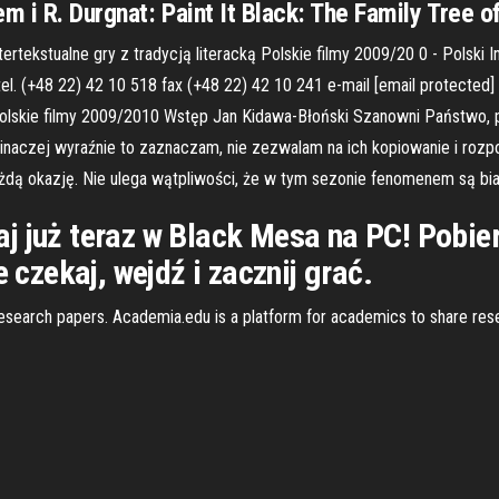
i R. Durgnat: Paint It Black: The Family Tree of t
rtekstualne gry z tradycją literacką Polskie filmy 2009/20 0 - Polski I
 (+48 22) 42 10 518 fax (+48 22) 42 10 241 e-mail [email protected]
 Polskie filmy 2009/2010 Wstęp Jan Kidawa-Błoński Szanowni Państwo
st inaczej wyraźnie to zaznaczam, nie zezwalam na ich kopiowanie i ro
ażdą okazję. Nie ulega wątpliwości, że w tym sezonie fenomenem są bia
aj już teraz w Black Mesa na PC! Pob
e czekaj, wejdź i zacznij grać.
esearch papers. Academia.edu is a platform for academics to share res