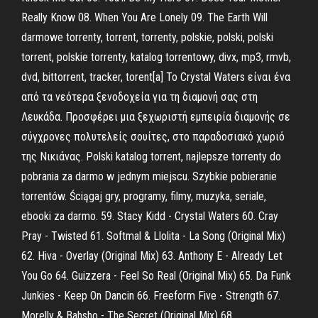
Really Know 08. When You Are Lonely 09. The Earth Will
darmowe torrenty, torrent, torrenty, polskie, polski, polski
torrent, polskie torrenty, katalog torrentowy, divx, mp3, rmvb,
dvd, bittorrent, tracker, torent[a] Το Crystal Waters είναι ένα
από τα νεότερα ξενοδοχεία για τη διαμονή σας στη
Λευκάδα. Προσφέρει μια ξεχωριστή εμπειρία διαμονής σε
σύγχρονες πολυτελείς σουίτες, στο παραδοσιακό χωριό
της Νικιάνας. Polski katalog torrent, najlepsze torrenty do
pobrania za darmo w jednym miejscu. Szybkie pobieranie
torrentów. Ściągaj gry, programy, filmy, muzyka, seriale,
ebooki za darmo. 59. Stacy Kidd - Crystal Waters 60. Cray
Pray - Twisted 61. Softmal & Llolita - La Song (Original Mix)
62. Hiva - Overlay (Original Mix) 63. Anthony E - Already Let
You Go 64. Guizzera - Feel So Real (Original Mix) 65. Da Funk
Junkies - Keep On Dancin 66. Freeform Five - Strength 67.
Morelly & Bahsho - The Secret (Original Mix) 68.