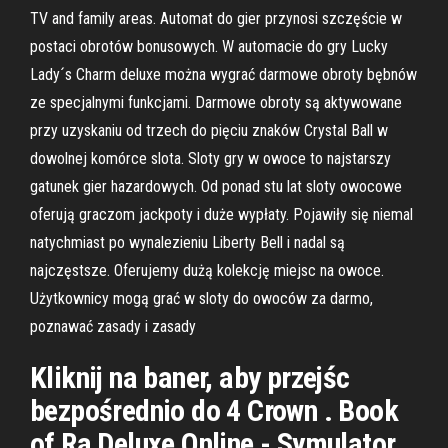
TV and family areas. Automat do gier przynosi szczęście w
postaci obrotów bonusowych. W automacie do gry Lucky
Lady´s Charm deluxe można wygrać darmowe obroty bębnów
ze specjalnymi funkcjami. Darmowe obroty są aktywowane
przy uzyskaniu od trzech do pięciu znaków Crystal Ball w
dowolnej komórce slota. Sloty gry w owoce to najstarszy
gatunek gier hazardowych. Od ponad stu lat sloty owocowe
oferują graczom jackpoty i duże wypłaty. Pojawiły się niemal
natychmiast po wynalezieniu Liberty Bell i nadal są
najczęstsze. Oferujemy dużą kolekcję miejsc na owoce.
Użytkownicy mogą grać w sloty do owoców za darmo,
poznawać zasady i zasady
Kliknij na baner, aby przejśc
bezpośrednio do 4 Crown . Book
of Ra Deluxe Online - Symulator