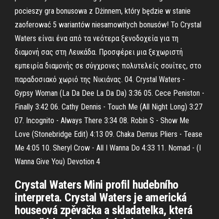
pocieszy gra bonusowa z Dżinnem, który będzie w stanie
zaoferować 5 wariantów niesamowitych bonusów! Το Crystal
Waters είναι ένα από τα νεότερα ξενοδοχεία για τη
διαμονή σας στη Λευκάδα. Προσφέρει μια ξεχωριστή
εμπειρία διαμονής σε σύγχρονες πολυτελείς σουίτες, στο
παραδοσιακό χωριό της Νικιάνας. 04. Crystal Waters -
Gypsy Woman (La Da Dee La Da Da) 3:36 05. Cece Peniston -
Finally 3:42 06. Cathy Dennis - Touch Me (All Night Long) 3:27
07. Incognito - Always There 3:34 08. Robin S - Show Me
Love (Stonebridge Edit) 4:13 09. Chaka Demus Pliers - Tease
Me 4:05 10. Sheryl Crow - All I Wanna Do 4:33 11. Nomad - (I
Wanna Give You) Devotion 4
Crystal Waters Mini profil hudebního
interpreta. Crystal Waters je americká
houseová zpěvačka a skladatelka, která