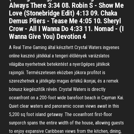
Always There 3:34 08. Robin S - Show Me
Love (Stonebridge Edit) 4:13 09. Chaka
Demus Pliers - Tease Me 4:05 10. Sheryl
Crow - All I Wanna Do 4:33 11. Nomad - (I
Wanna Give You) Devotion 4
A Real Time Gaming által készített Crystal Waters ingyenes
online kaszinó játékkal a tengeri élőlények varázslatos
világába nyerhetnek betekintést a nyerőgépes játékok
rajongói. Természetesen eközben jókora profitot is
szerezhetnek a játékgép magas értékű ikonjai, és a remek
bónusz kiegészítők révén. Crystal Waters is directly
oceanfront on a 200-foot wide barefoot beach in Cayman Kai.
Quiet clear waters and panoramic ocean views await in this
5,200 sq foot island getaway. The oceanfront first-floor
sunporch spans the entire width of the house, allowing guests
to enjoy expansive Caribbean views from the kitchen, dining,