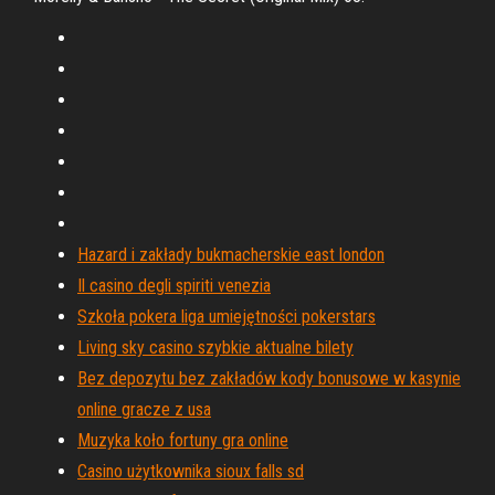
Hazard i zakłady bukmacherskie east london
Il casino degli spiriti venezia
Szkoła pokera liga umiejętności pokerstars
Living sky casino szybkie aktualne bilety
Bez depozytu bez zakładów kody bonusowe w kasynie
online gracze z usa
Muzyka koło fortuny gra online
Casino użytkownika sioux falls sd