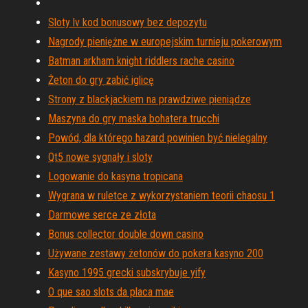
Sloty lv kod bonusowy bez depozytu
Nagrody pieniężne w europejskim turnieju pokerowym
Batman arkham knight riddlers rache casino
Żeton do gry zabić iglicę
Strony z blackjackiem na prawdziwe pieniądze
Maszyna do gry maska ​​bohatera trucchi
Powód, dla którego hazard powinien być nielegalny
Qt5 nowe sygnały i sloty
Logowanie do kasyna tropicana
Wygrana w ruletce z wykorzystaniem teorii chaosu 1
Darmowe serce ze złota
Bonus collector double down casino
Używane zestawy żetonów do pokera kasyno 200
Kasyno 1995 grecki subskrybuje yify
O que sao slots da placa mae