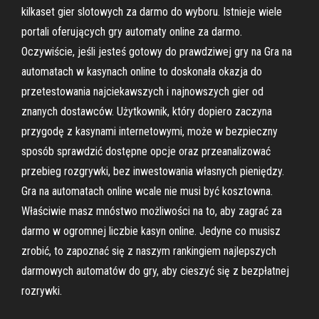
kilkaset gier slotowych za darmo do wyboru. Istnieje wiele
portali oferujących gry automaty online za darmo.
Oczywiście, jeśli jesteś gotowy do prawdziwej gry na Gra na
automatach w kasynach online to doskonała okazja do
przetestowania najciekawszych i najnowszych gier od
znanych dostawców. Użytkownik, który dopiero zaczyna
przygodę z kasynami internetowymi, może w bezpieczny
sposób sprawdzić dostępne opcje oraz przeanalizować
przebieg rozgrywki, bez inwestowania własnych pieniędzy.
Gra na automatach online wcale nie musi być kosztowna.
Właściwie masz mnóstwo możliwości na to, aby zagrać za
darmo w ogromnej liczbie kasyn online. Jedyne co musisz
zrobić, to zapoznać się z naszym rankingiem najlepszych
darmowych automatów do gry, aby cieszyć się z bezpłatnej
rozrywki.