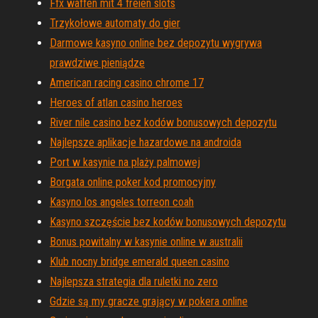
Ffx waffen mit 4 freien slots
Trzykołowe automaty do gier
Darmowe kasyno online bez depozytu wygrywa
prawdziwe pieniądze
American racing casino chrome 17
Heroes of atlan casino heroes
River nile casino bez kodów bonusowych depozytu
Najlepsze aplikacje hazardowe na androida
Port w kasynie na plaży palmowej
Borgata online poker kod promocyjny
Kasyno los angeles torreon coah
Kasyno szczęście bez kodów bonusowych depozytu
Bonus powitalny w kasynie online w australii
Klub nocny bridge emerald queen casino
Najlepsza strategia dla ruletki no zero
Gdzie są my gracze grający w pokera online