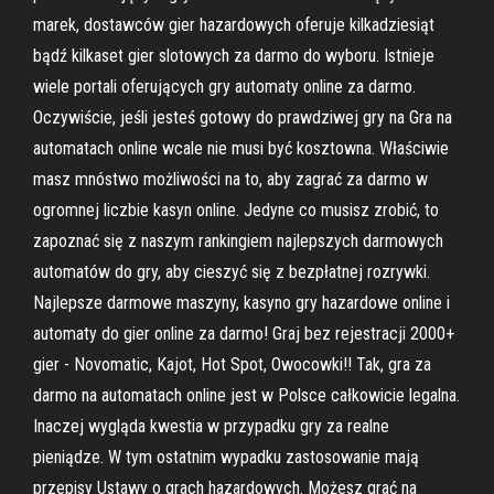
marek, dostawców gier hazardowych oferuje kilkadziesiąt
bądź kilkaset gier slotowych za darmo do wyboru. Istnieje
wiele portali oferujących gry automaty online za darmo.
Oczywiście, jeśli jesteś gotowy do prawdziwej gry na Gra na
automatach online wcale nie musi być kosztowna. Właściwie
masz mnóstwo możliwości na to, aby zagrać za darmo w
ogromnej liczbie kasyn online. Jedyne co musisz zrobić, to
zapoznać się z naszym rankingiem najlepszych darmowych
automatów do gry, aby cieszyć się z bezpłatnej rozrywki.
Najlepsze darmowe maszyny, kasyno gry hazardowe online i
automaty do gier online za darmo! Graj bez rejestracji 2000+
gier - Novomatic, Kajot, Hot Spot, Owocowki!! Tak, gra za
darmo na automatach online jest w Polsce całkowicie legalna.
Inaczej wygląda kwestia w przypadku gry za realne
pieniądze. W tym ostatnim wypadku zastosowanie mają
przepisy Ustawy o grach hazardowych. Możesz grać na