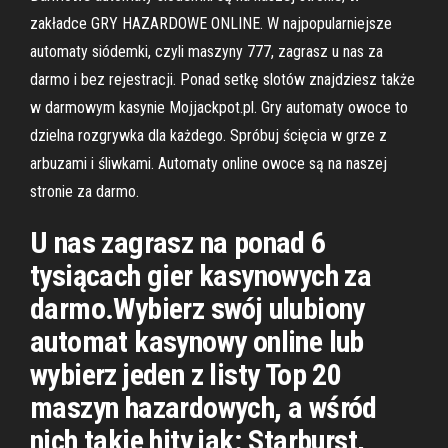
zakładce GRY HAZARDOWE ONLINE. W najpopularniejsze
automaty siódemki, czyli maszyny 777, zagrasz u nas za
darmo i bez rejestracji. Ponad setkę slotów znajdziesz także
w darmowym kasynie Mojjackpot.pl. Gry automaty owoce to
dzielna rozgrywka dla każdego. Spróbuj ścięcia w grze z
arbuzami i śliwkami. Automaty online owoce są na naszej
stronie za darmo.
U nas zagrasz na ponad 6
tysiącach gier kasynowych za
darmo.Wybierz swój ulubiony
automat kasynowy online lub
wybierz jeden z listy Top 20
maszyn hazardowych, a wśród
nich takie hity jak: Starburst,