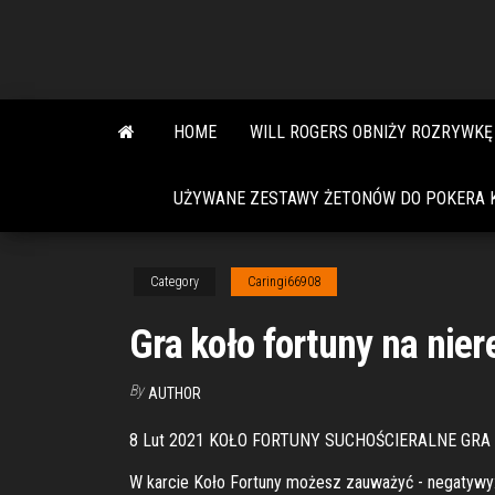
Skip
to
the
content
HOME
WILL ROGERS OBNIŻY ROZRYWKĘ
UŻYWANE ZESTAWY ŻETONÓW DO POKERA 
Category
Caringi66908
Gra koło fortuny na nier
By
AUTHOR
8 Lut 2021 KOŁO FORTUNY SUCHOŚCIERALNE GRA 14 P
W karcie Koło Fortuny możesz zauważyć - negatywy: 