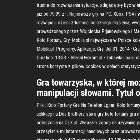
trudne do rozwiązania sytuacje, zdającą się być w ni
już od 79,99 zł . Najnowsze gry na PC, Xbox, PS4 i
rozwijać u dzieci zdolność logicznego myślenia, wyg
prowadzonego przez Wojciecha Pijanowskiego i Magdę 
Koło Fortuny, Gry. Mobila.pl największa w Polsce kol
Mobila.pl: Programy, Aplikacje, Gry. Jul 31, 2014 · 
Duration: 13:53. • MegaDyskont.pl • zabawki i bajk
strona korzysta z plików cookies w celach statysty
Gra towarzyska, w której mo
manipulacji słowami. Tytuł 
Plik : Kolo Fortuny Gra Na Telefon Lg.rar. Kolo fort
aplikacji na.Dos Brothers-stare gry koło fortuny gr
ogłoszenia na OLX.pl. Wyrażam zgodę na używanie p
przesyłania mi informacji handlowych oraz prowadze