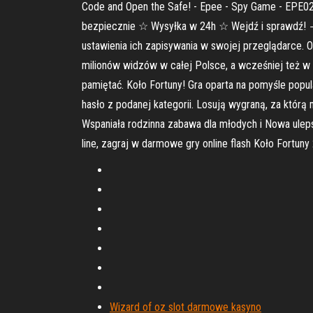
Code and Open the Safe! - Epee - Spy Game - EPE0257
bezpiecznie ☆ Wysyłka w 24h ☆ Wejdź i sprawdź! → 
ustawienia ich zapisywania w swojej przeglądarce. Oc
milionów widzów w całej Polsce, a wcześniej też w i
pamiętać. Koło Fortuny! Gra oparta na pomyśle popu
hasło z podanej kategorii. Losują wygraną, za którą m
Wspaniała rodzinna zabawa dla młodych i Nowa uleps
line, zagraj w darmowe gry online flash Koło Fortuny
Wizard of oz slot darmowe kasyno