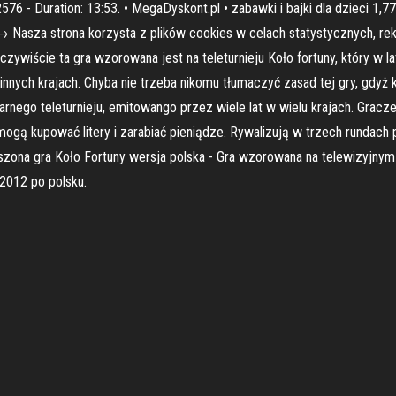
6 - Duration: 13:53. • MegaDyskont.pl • zabawki i bajki dla dzieci 1,
Nasza strona korzysta z plików cookies w celach statystycznych, re
zywiście ta gra wzorowana jest na teleturnieju Koło fortuny, który w la
nnych krajach. Chyba nie trzeba nikomu tłumaczyć zasad tej gry, gdyż 
larnego teleturnieju, emitowango przez wiele lat w wielu krajach. Gr
ogą kupować litery i zarabiać pieniądze. Rywalizują w trzech rundach po
zona gra Koło Fortuny wersja polska - Gra wzorowana na telewizyjnym t
 2012 po polsku.