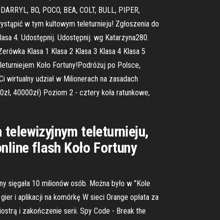
DARRYL, BO, POCO, BEA, COLT, BULL, PIPER,
stąpić w tym kultowym teleturnieju! Zgłoszenia do
lasa 4. Udostępnij. Udostępnij. wg Katarzyna280.
Zerówka Klasa 1 Klasa 2 Klasa 3 Klasa 4 Klasa 5
leturniejem Koło Fortuny!Podróżuj po Polsce,
Ci wirtualny udział w Milionerach na zasadach
zł, 40000zł) Poziom 2 - cztery koła ratunkowe,
telewizyjnym teleturnieju,
nline flash Koło Fortuny
y sięgała 10 milionów osób. Można było w "Kole
 gier i aplikacji na komórkę W sieci Orange opłata za
iostrą i zakończenie serii. Spy Code - Break the