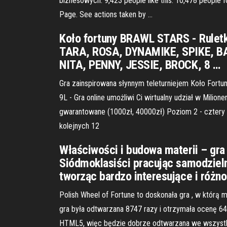
biznesowych. 9,423 people like this. 10,478 people 
Page. See actions taken by …
Koło fortuny BRAWL STARS - Rulet
TARA, ROSA, DYNAMIKE, SPIKE, BA
NITA, PENNY, JESSIE, BROCK, 8 …
Gra zainspirowana słynnym teleturniejem Koło Fortu
9L - Gra online umożliwi Ci wirtualny udział w Mili
gwarantowane (1000zł, 40000zł) Poziom 2 - cztery 
kolejnych 12
Właściwości i budowa materii – gra 
Siódmoklasiści pracując samodzielni
tworząc bardzo interesujące i różno
Polish Wheel of Fortune to doskonała gra , w którą 
gra była odtwarzana 8747 razy i otrzymała ocenę 64/
HTML5, więc będzie dobrze odtwarzana we wszystkic