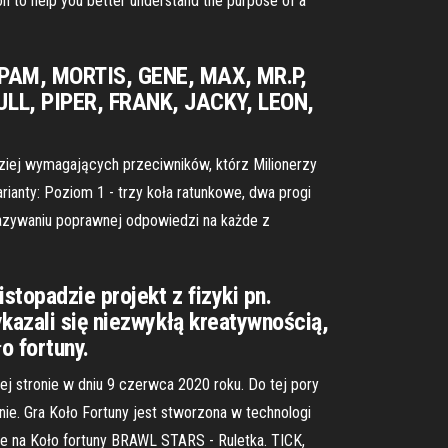
n to help you better understand the purpose of a
, PAM, MORTIS, GENE, MAX, MR.P,
ULL, PIPER, FRANK, JACKY, LEON,
dziej wymagających przeciwników, którz Milionerzy
ianty: Poziom 1 - trzy koła ratunkowe, dwa progi
kazywaniu poprawnej odpowiedzi na każde z
stopadzie projekt z fizyki pn.
kazali się niezwykłą kreatywnością,
o fortuny.
ej stronie w dniu 9 czerwca 2020 roku. Do tej pory
nie. Gra Koło Fortuny jest stworzona w technologi
e na Koło fortuny BRAWL STARS - Ruletka. TICK,