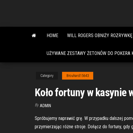
Skip
to
the
content
HOME
WILL ROGERS OBNIŻY ROZRYWKĘ
UŻYWANE ZESTAWY ŻETONÓW DO POKERA 
Category
Brouhard15643
Koło fortuny w kasynie 
By
ADMIN
Spróbujemy naprawić grę. W przypadku dalszej pomoc
przymierzając różne stroje. Dołącz do fortuny, gdy