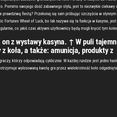
 Pomimo swojego dość zabawnego stylu, jest to niezwykle ciekawy ope
e prawdziwą fiestą? Przekonaj się sam próbując szczęścia w słynnym 
c Fortunes Wheel of Luck, bo tak nazywa się ta funkcja w kasynie, jes
ularnie, co jakiś czas aktywni użytkownicy będą mogli kręcić tym kołe
 on z wystawy kasyna. ↑ W puli tajemni
 z koła, a także: amunicja, produkty z
graczy, którzy odpowiadają cyklicznie. W każdej rundzie jest jedno ha
z otrzymuje wylosowaną kwotę gra przez wielokrotność koło odgadniętej