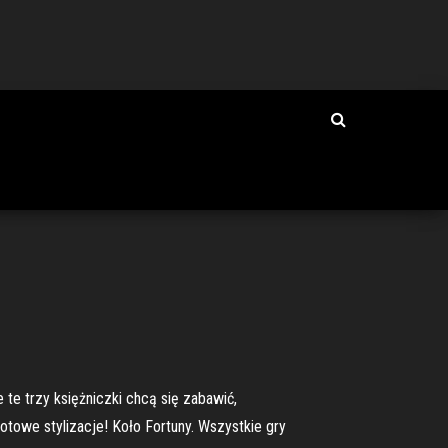
te trzy księżniczki chcą się zabawić,
towe stylizacje! Koło Fortuny. Wszystkie gry